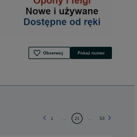
Obserwuj
Pokaż numer
1
...
21
...
53