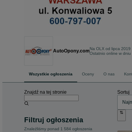
Na OLX od
lipca 2019
AutoOpony.com
Ostatnio online w dniu
Wszystkie ogłoszenia
Oceny
O nas
Kon
Znajdź na tej stronie
Sortuj
Filtruj ogłoszenia
Znaleźliśmy
ponad
1 584 ogłoszenia